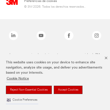
Preferencias de cookies
© 3M 2026. Todos los derechos reservados..
Las marcas mencionadas anteriormente son marcas comerciales de 3M.
This website uses cookies on your device to enhance site
navigation, analyze site usage, and deliver you advertisements
based on your interests.
Cookie Notice
Reject Non-Essential Cookies
Accept Cookies
Cookie Preferences