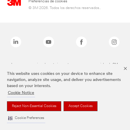
Preferencias de cookies
© 3M 2026. Todos los derechos reservados..
Las marcas mencionadas anteriormente son marcas comerciales de 3M.
This website uses cookies on your device to enhance site
navigation, analyze site usage, and deliver you advertisements
based on your interests.
Cookie Notice
Reject Non-Essential Cookies
Accept Cookies
Cookie Preferences