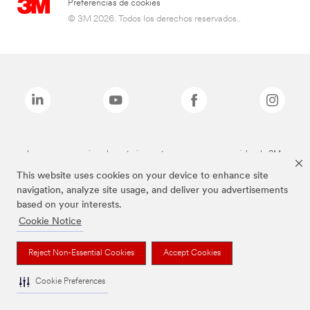
Preferencias de cookies
© 3M 2026. Todos los derechos reservados..
Las marcas mencionadas anteriormente son marcas comerciales de 3M.
This website uses cookies on your device to enhance site
navigation, analyze site usage, and deliver you advertisements
based on your interests.
Cookie Notice
Reject Non-Essential Cookies
Accept Cookies
Cookie Preferences