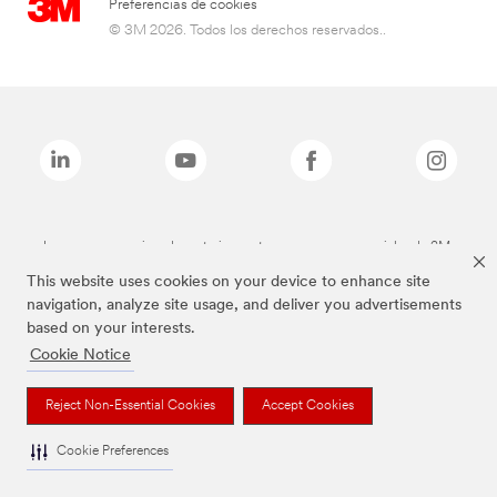
Preferencias de cookies
© 3M 2026. Todos los derechos reservados..
Las marcas mencionadas anteriormente son marcas comerciales de 3M.
This website uses cookies on your device to enhance site
navigation, analyze site usage, and deliver you advertisements
based on your interests.
Cookie Notice
Reject Non-Essential Cookies
Accept Cookies
Cookie Preferences