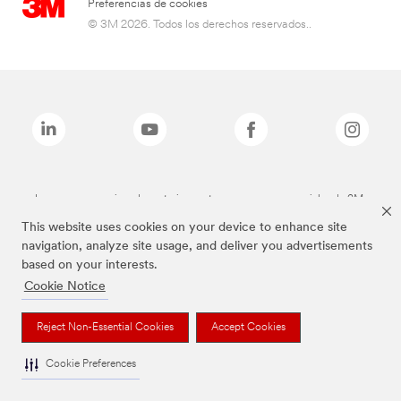
Preferencias de cookies
© 3M 2026. Todos los derechos reservados..
Las marcas mencionadas anteriormente son marcas comerciales de 3M.
This website uses cookies on your device to enhance site
navigation, analyze site usage, and deliver you advertisements
based on your interests.
Cookie Notice
Reject Non-Essential Cookies
Accept Cookies
Cookie Preferences