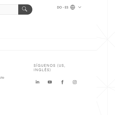
DO - ES
SÍGUENOS (US,
INGLÉS)
cto