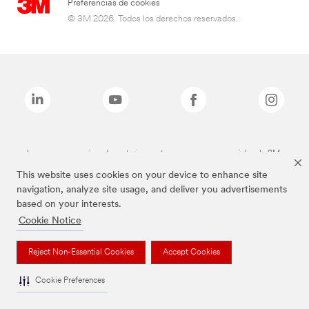
Preferencias de cookies
© 3M 2026. Todos los derechos reservados..
Las marcas mencionadas anteriormente son marcas comerciales de 3M.
This website uses cookies on your device to enhance site
navigation, analyze site usage, and deliver you advertisements
based on your interests.
Cookie Notice
Reject Non-Essential Cookies
Accept Cookies
Cookie Preferences