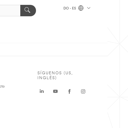
DO - ES
SÍGUENOS (US,
INGLÉS)
cto