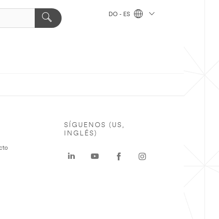
DO - ES
SÍGUENOS (US,
INGLÉS)
cto