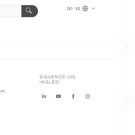
DO - ES
SÍGUENOS (US,
INGLÉS)
cto