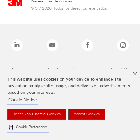
Preferencias de cookies
© 3M 2026. Todos los derechos reservados..
Las marcas mencionadas anteriormente son marcas comerciales de 3M.
This website uses cookies on your device to enhance site
navigation, analyze site usage, and deliver you advertisements
based on your interests.
Cookie Notice
Reject Non-Essential Cookies
Accept Cookies
Cookie Preferences