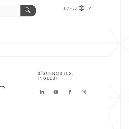
DO - ES
SÍGUENOS (US,
INGLÉS)
cto