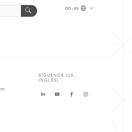
DO - ES
SÍGUENOS (US,
INGLÉS)
cto