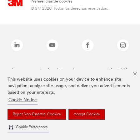
Preferencias de cookies
© 3M 2026. Todos los derechos reservados..
Las marcas mencionadas anteriormente son marcas comerciales de 3M.
This website uses cookies on your device to enhance site
navigation, analyze site usage, and deliver you advertisements
based on your interests.
Cookie Notice
Reject Non-Essential Cookies
Accept Cookies
Cookie Preferences