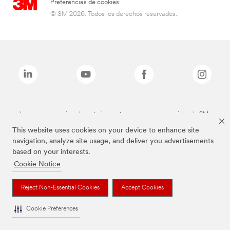
Preferencias de cookies
© 3M 2026. Todos los derechos reservados..
Las marcas mencionadas anteriormente son marcas comerciales de 3M.
This website uses cookies on your device to enhance site
navigation, analyze site usage, and deliver you advertisements
based on your interests.
Cookie Notice
Reject Non-Essential Cookies
Accept Cookies
Cookie Preferences