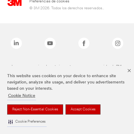
Preferencias de cookies
© 3M 2026. Todos los derechos reservados..
Las marcas mencionadas anteriormente son marcas comerciales de 3M.
This website uses cookies on your device to enhance site
navigation, analyze site usage, and deliver you advertisements
based on your interests.
Cookie Notice
Reject Non-Essential Cookies
Accept Cookies
Cookie Preferences