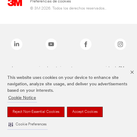
Preferencias de cookies
© 3M 2026. Todos los derechos reservados..
Las marcas mencionadas anteriormente son marcas comerciales de 3M.
This website uses cookies on your device to enhance site
navigation, analyze site usage, and deliver you advertisements
based on your interests.
Cookie Notice
Reject Non-Essential Cookies
Accept Cookies
Cookie Preferences