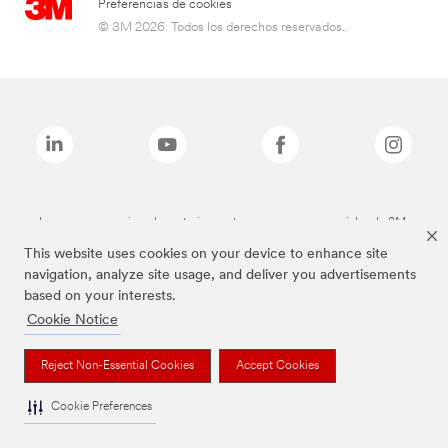
Preferencias de cookies
© 3M 2026. Todos los derechos reservados..
Las marcas mencionadas anteriormente son marcas comerciales de 3M.
This website uses cookies on your device to enhance site
navigation, analyze site usage, and deliver you advertisements
based on your interests.
Cookie Notice
Reject Non-Essential Cookies
Accept Cookies
Cookie Preferences