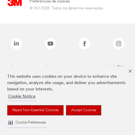
Preferencias de cookies
© 3M 2026. Todos los derechos reservados..
Las marcas mencionadas anteriormente son marcas comerciales de 3M.
This website uses cookies on your device to enhance site
navigation, analyze site usage, and deliver you advertisements
based on your interests.
Cookie Notice
Reject Non-Essential Cookies
Accept Cookies
Cookie Preferences