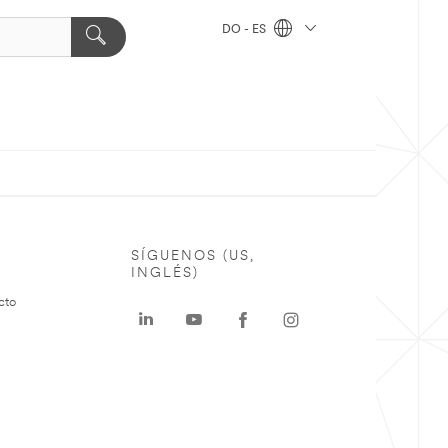
DO - ES
SÍGUENOS (US,
INGLÉS)
cto