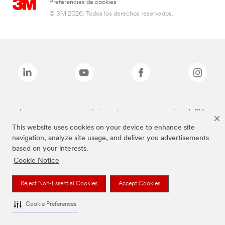
Preferencias de cookies
© 3M 2026. Todos los derechos reservados..
Las marcas mencionadas anteriormente son marcas comerciales de 3M.
This website uses cookies on your device to enhance site
navigation, analyze site usage, and deliver you advertisements
based on your interests.
Cookie Notice
Reject Non-Essential Cookies
Accept Cookies
Cookie Preferences