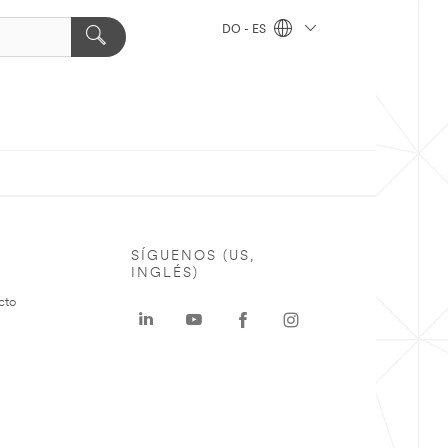
DO - ES
SÍGUENOS (US,
INGLÉS)
cto