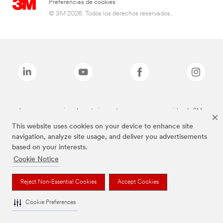
Preferencias de cookies
© 3M 2026. Todos los derechos reservados..
Las marcas mencionadas anteriormente son marcas comerciales de 3M.
This website uses cookies on your device to enhance site
navigation, analyze site usage, and deliver you advertisements
based on your interests.
Cookie Notice
Reject Non-Essential Cookies
Accept Cookies
Cookie Preferences