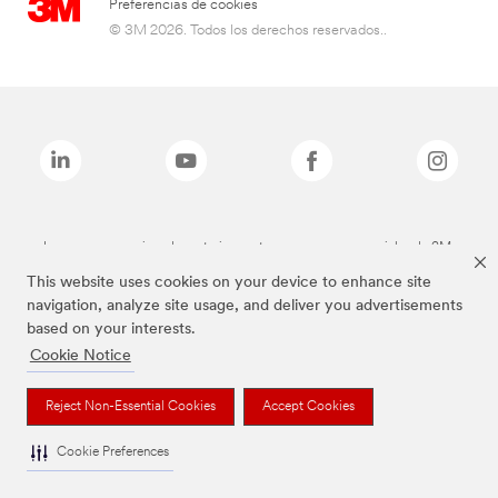
Preferencias de cookies
© 3M 2026. Todos los derechos reservados..
Las marcas mencionadas anteriormente son marcas comerciales de 3M.
This website uses cookies on your device to enhance site
navigation, analyze site usage, and deliver you advertisements
based on your interests.
Cookie Notice
Reject Non-Essential Cookies
Accept Cookies
Cookie Preferences