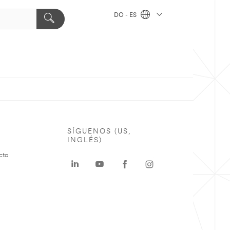
DO - ES
SÍGUENOS (US,
INGLÉS)
cto