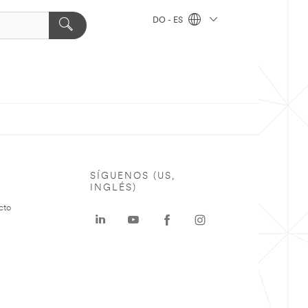
DO - ES
SÍGUENOS (US,
INGLÉS)
cto