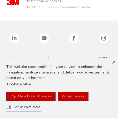
Preferencias de cookies
© 3M 2026. Todos los derechos reservados..
Las marcas mencionadas anteriormente son marcas comerciales de 3M.
This website uses cookies on your device to enhance site
navigation, analyze site usage, and deliver you advertisements
based on your interests.
Cookie Notice
Reject Non-Essential Cookies
Accept Cookies
Cookie Preferences