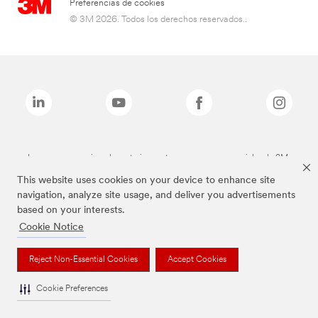
Preferencias de cookies
© 3M 2026. Todos los derechos reservados..
Las marcas mencionadas anteriormente son marcas comerciales de 3M.
This website uses cookies on your device to enhance site
navigation, analyze site usage, and deliver you advertisements
based on your interests.
Cookie Notice
Reject Non-Essential Cookies
Accept Cookies
Cookie Preferences