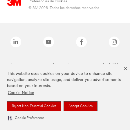
Preferencias de cookies
© 3M 2026. Todos los derechos reservados..
Las marcas mencionadas anteriormente son marcas comerciales de 3M.
This website uses cookies on your device to enhance site
navigation, analyze site usage, and deliver you advertisements
based on your interests.
Cookie Notice
Reject Non-Essential Cookies
Accept Cookies
Cookie Preferences