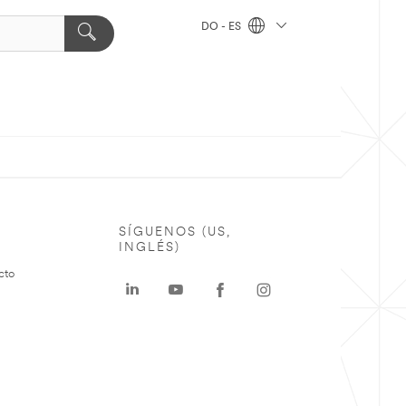
DO - ES
SÍGUENOS (US,
INGLÉS)
cto