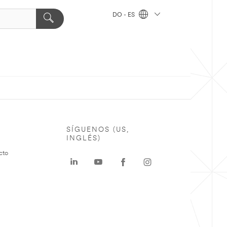
DO - ES
SÍGUENOS (US,
INGLÉS)
cto