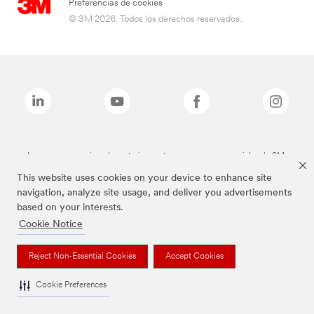
Preferencias de cookies
© 3M 2026. Todos los derechos reservados..
Las marcas mencionadas anteriormente son marcas comerciales de 3M.
This website uses cookies on your device to enhance site
navigation, analyze site usage, and deliver you advertisements
based on your interests.
Cookie Notice
Reject Non-Essential Cookies
Accept Cookies
Cookie Preferences