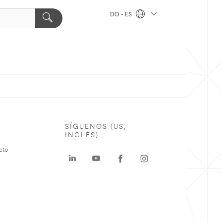
DO - ES
SÍGUENOS (US,
INGLÉS)
cto