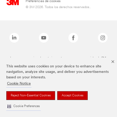
Preferencias de cookies
© 3M 2026. Todos los derechos reservados..
Las marcas mencionadas anteriormente son marcas comerciales de 3M.
This website uses cookies on your device to enhance site
navigation, analyze site usage, and deliver you advertisements
based on your interests.
Cookie Notice
Reject Non-Essential Cookies
Accept Cookies
Cookie Preferences