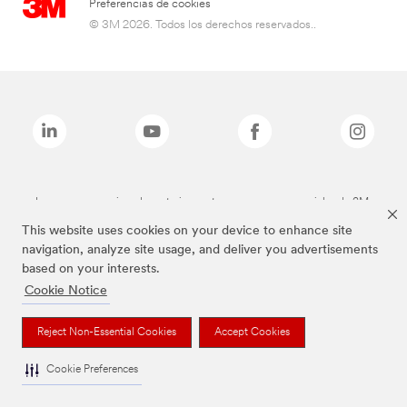
Preferencias de cookies
© 3M 2026. Todos los derechos reservados..
Las marcas mencionadas anteriormente son marcas comerciales de 3M.
This website uses cookies on your device to enhance site
navigation, analyze site usage, and deliver you advertisements
based on your interests.
Cookie Notice
Reject Non-Essential Cookies
Accept Cookies
Cookie Preferences