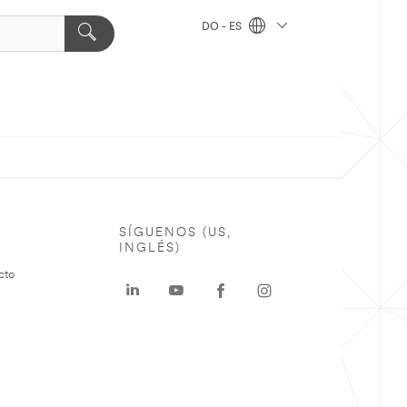
DO - ES
SÍGUENOS (US,
INGLÉS)
cto