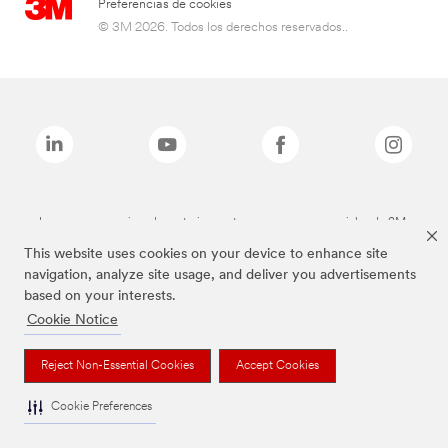
Preferencias de cookies
© 3M 2026. Todos los derechos reservados..
Las marcas mencionadas anteriormente son marcas comerciales de 3M.
This website uses cookies on your device to enhance site
navigation, analyze site usage, and deliver you advertisements
based on your interests.
Cookie Notice
Reject Non-Essential Cookies
Accept Cookies
Cookie Preferences