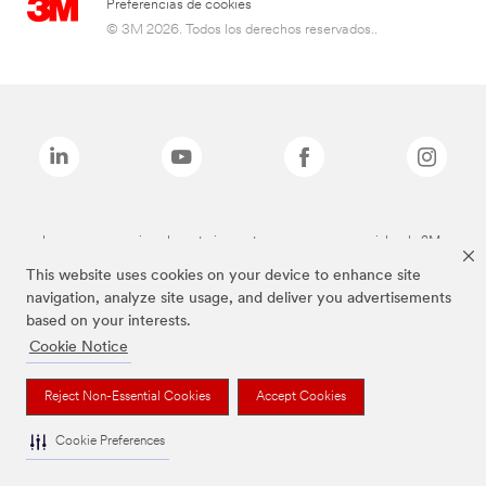
Preferencias de cookies
© 3M 2026. Todos los derechos reservados..
Las marcas mencionadas anteriormente son marcas comerciales de 3M.
This website uses cookies on your device to enhance site
navigation, analyze site usage, and deliver you advertisements
based on your interests.
Cookie Notice
Reject Non-Essential Cookies
Accept Cookies
Cookie Preferences