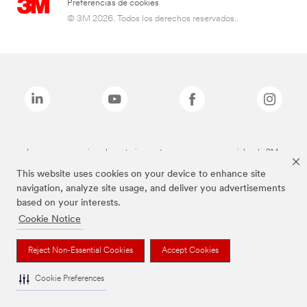
Preferencias de cookies
© 3M 2026. Todos los derechos reservados..
Las marcas mencionadas anteriormente son marcas comerciales de 3M.
This website uses cookies on your device to enhance site
navigation, analyze site usage, and deliver you advertisements
based on your interests.
Cookie Notice
Reject Non-Essential Cookies
Accept Cookies
Cookie Preferences