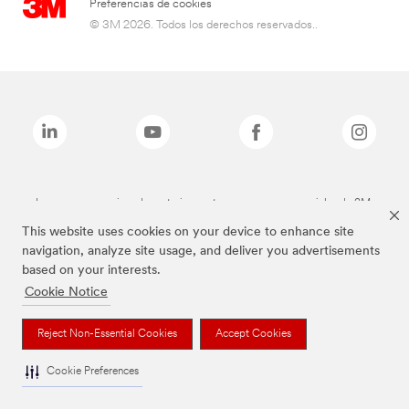
Preferencias de cookies
© 3M 2026. Todos los derechos reservados..
Las marcas mencionadas anteriormente son marcas comerciales de 3M.
This website uses cookies on your device to enhance site
navigation, analyze site usage, and deliver you advertisements
based on your interests.
Cookie Notice
Reject Non-Essential Cookies
Accept Cookies
Cookie Preferences