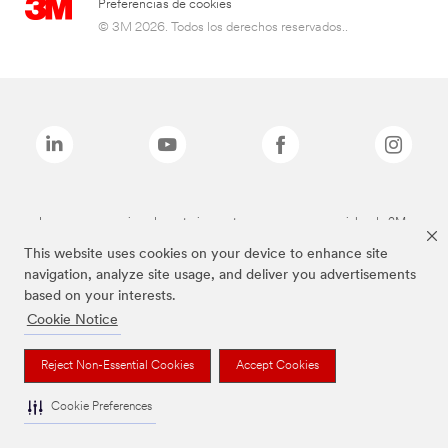
Preferencias de cookies
© 3M 2026. Todos los derechos reservados..
Las marcas mencionadas anteriormente son marcas comerciales de 3M.
This website uses cookies on your device to enhance site
navigation, analyze site usage, and deliver you advertisements
based on your interests.
Cookie Notice
Reject Non-Essential Cookies
Accept Cookies
Cookie Preferences