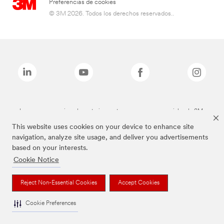
Preferencias de cookies
© 3M 2026. Todos los derechos reservados..
Las marcas mencionadas anteriormente son marcas comerciales de 3M.
This website uses cookies on your device to enhance site
navigation, analyze site usage, and deliver you advertisements
based on your interests.
Cookie Notice
Reject Non-Essential Cookies
Accept Cookies
Cookie Preferences