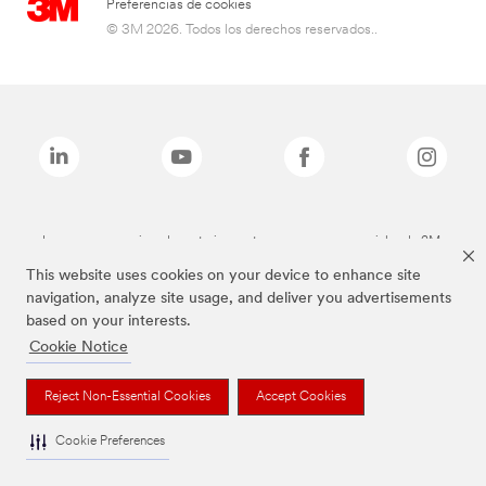
Preferencias de cookies
© 3M 2026. Todos los derechos reservados..
Las marcas mencionadas anteriormente son marcas comerciales de 3M.
This website uses cookies on your device to enhance site
navigation, analyze site usage, and deliver you advertisements
based on your interests.
Cookie Notice
Reject Non-Essential Cookies
Accept Cookies
Cookie Preferences