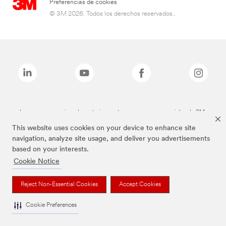
Preferencias de cookies
© 3M 2026. Todos los derechos reservados..
Las marcas mencionadas anteriormente son marcas comerciales de 3M.
This website uses cookies on your device to enhance site
navigation, analyze site usage, and deliver you advertisements
based on your interests.
Cookie Notice
Reject Non-Essential Cookies
Accept Cookies
Cookie Preferences