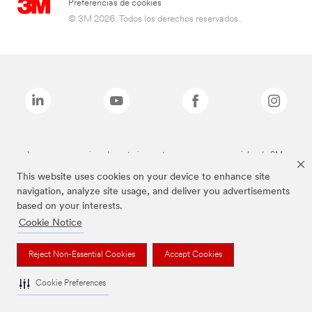
Preferencias de cookies
© 3M 2026. Todos los derechos reservados..
Las marcas mencionadas anteriormente son marcas comerciales de 3M.
This website uses cookies on your device to enhance site
navigation, analyze site usage, and deliver you advertisements
based on your interests.
Cookie Notice
Reject Non-Essential Cookies
Accept Cookies
Cookie Preferences