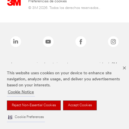
Preferencias de cookies
© 3M 2026. Todos los derechos reservados..
Las marcas mencionadas anteriormente son marcas comerciales de 3M.
This website uses cookies on your device to enhance site
navigation, analyze site usage, and deliver you advertisements
based on your interests.
Cookie Notice
Reject Non-Essential Cookies
Accept Cookies
Cookie Preferences