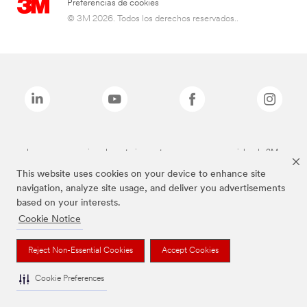
Preferencias de cookies
© 3M 2026. Todos los derechos reservados..
Las marcas mencionadas anteriormente son marcas comerciales de 3M.
This website uses cookies on your device to enhance site
navigation, analyze site usage, and deliver you advertisements
based on your interests.
Cookie Notice
Reject Non-Essential Cookies
Accept Cookies
Cookie Preferences