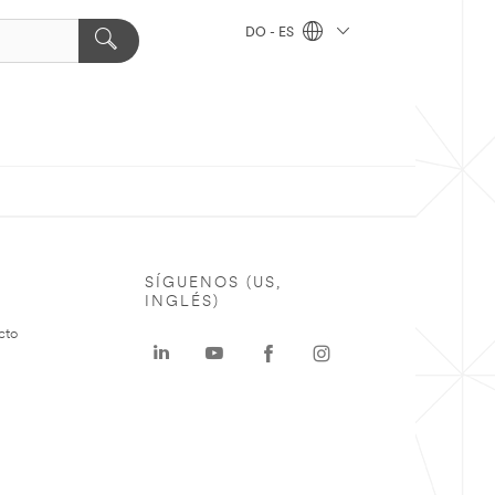
DO - ES
SÍGUENOS (US,
INGLÉS)
cto