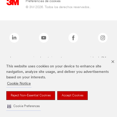
Preferencias de cookies
© 3M 2026. Todos los derechos reservados..
Las marcas mencionadas anteriormente son marcas comerciales de 3M.
This website uses cookies on your device to enhance site
navigation, analyze site usage, and deliver you advertisements
based on your interests.
Cookie Notice
Reject Non-Essential Cookies
Accept Cookies
Cookie Preferences