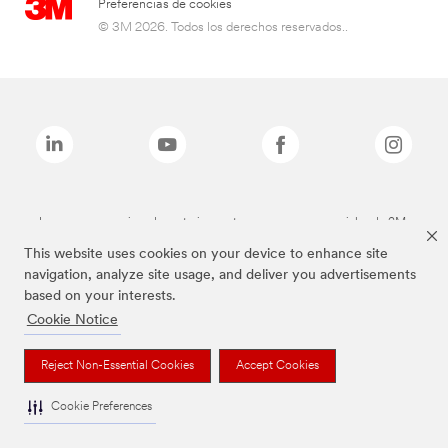
Preferencias de cookies
© 3M 2026. Todos los derechos reservados..
Las marcas mencionadas anteriormente son marcas comerciales de 3M.
This website uses cookies on your device to enhance site
navigation, analyze site usage, and deliver you advertisements
based on your interests.
Cookie Notice
Reject Non-Essential Cookies
Accept Cookies
Cookie Preferences